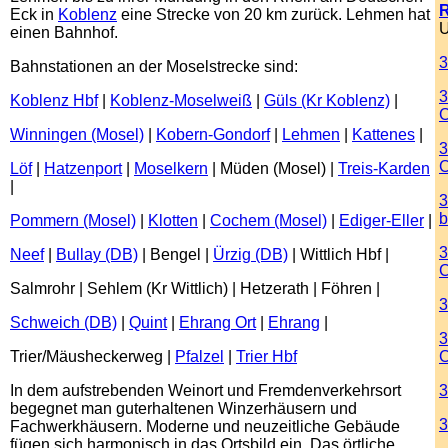
R
Eck in
Koblenz
eine Strecke von 20 km zurück. Lehmen hat
U
einen Bahnhof.
3
Bahnstationen an der Moselstrecke sind:
3
Koblenz Hbf
|
Koblenz-Moselweiß
|
Güls (Kr Koblenz)
|
Winningen (Mosel)
|
Kobern-Gondorf
|
Lehmen
|
Kattenes
|
3
Löf
|
Hatzenport
|
Moselkern
| Müden (Mosel) |
Treis-Karden
|
3
b
Pommern (Mosel)
|
Klotten
|
Cochem (Mosel)
|
Ediger-Eller
|
3
Neef
|
Bullay (DB)
| Bengel |
Ürzig (DB)
| Wittlich Hbf |
Salmrohr | Sehlem (Kr Wittlich) | Hetzerath | Föhren |
3
Schweich (DB)
|
Quint
|
Ehrang Ort
|
Ehrang
|
3
Trier/Mäusheckerweg |
Pfalzel
|
Trier Hbf
C
In dem aufstrebenden Weinort und Fremdenverkehrsort
3
begegnet man guterhaltenen Winzerhäusern und
3
Fachwerkhäusern. Moderne und neuzeitliche Gebäude
fügen sich harmonisch in das Ortsbild ein. Das örtliche