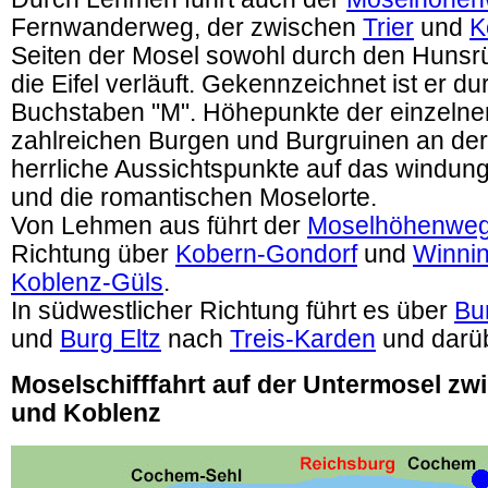
Fernwanderweg, der zwischen
Trier
und
K
Seiten der Mosel sowohl durch den Hunsr
die Eifel verläuft. Gekennzeichnet ist er d
Buchstaben "M". Höhepunkte der einzelne
zahlreichen Burgen und Burgruinen an de
herrliche Aussichtspunkte auf das windung
und die romantischen Moselorte.
Von Lehmen aus führt der
Moselhöhenwe
Richtung über
Kobern-Gondorf
und
Winni
Koblenz-Güls
.
In südwestlicher Richtung führt es über
Bu
und
Burg Eltz
nach
Treis-Karden
und darüb
Moselschifffahrt auf der Untermosel z
und Koblenz