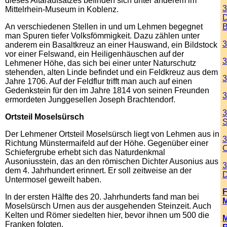
dieses Altaraufsatzes befinden sich unter anderem im
3
Mittelrhein-Museum in Koblenz.
D
An verschiedenen Stellen in und um Lehmen begegnet
B
man Spuren tiefer Volksfömmigkeit. Dazu zählen unter
3
anderem ein Basaltkreuz an einer Hauswand, ein Bildstock
vor einer Felswand, ein Heiligenhäuschen auf der
3
Lehmener Höhe, das sich bei einer unter Naturschutz
stehenden, alten Linde befindet und ein Feldkreuz aus dem
3
Jahre 1706. Auf der Feldflur trifft man auch auf einen
Gedenkstein für den im Jahre 1814 von seinen Freunden
3
ermordeten Junggesellen Joseph Brachtendorf.
3
Ortsteil Moselsürsch
S
Der Lehmener Ortsteil Moselsürsch liegt von Lehmen aus in
3
Richtung Münstermaifeld auf der Höhe. Gegenüber einer
C
Schiefergrube erhebt sich das Naturdenkmal
Ausoniusstein, das an den römischen Dichter Ausonius aus
3
dem 4. Jahrhundert erinnert. Er soll zeitweise an der
D
Untermosel geweilt haben.
In der ersten Hälfte des 20. Jahrhunderts fand man bei
Moselsürsch Urnen aus der ausgehenden Steinzeit. Auch
Kelten und Römer siedelten hier, bevor ihnen um 500 die
M
Franken folgten.