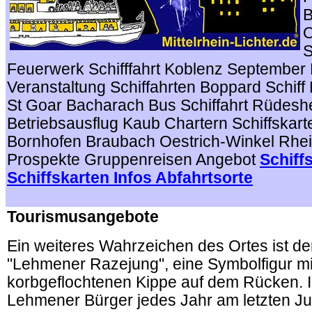
B
O
S
Feuerwerk Schifffahrt Koblenz Septembe
Veranstaltung Schiffahrten Boppard Schiff 
St Goar Bacharach Bus Schiffahrt Rüdesh
Betriebsausflug Kaub Chartern Schiffskar
Bornhofen Braubach Oestrich-Winkel Rhe
Prospekte Gruppenreisen Angebot
Schiff
Schiffskarten Infos Abfahrtsorte
.
Tourismusangebote
Ein weiteres Wahrzeichen des Ortes ist d
"Lehmener Razejung", eine Symbolfigur mi
korbgeflochtenen Kippe auf dem Rücken. 
Lehmener Bürger jedes Jahr am letzten 