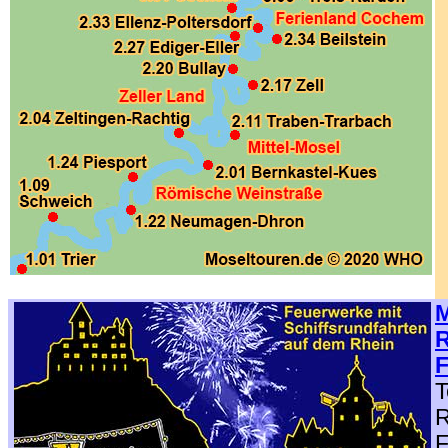
.
M
R
F
T
R
F