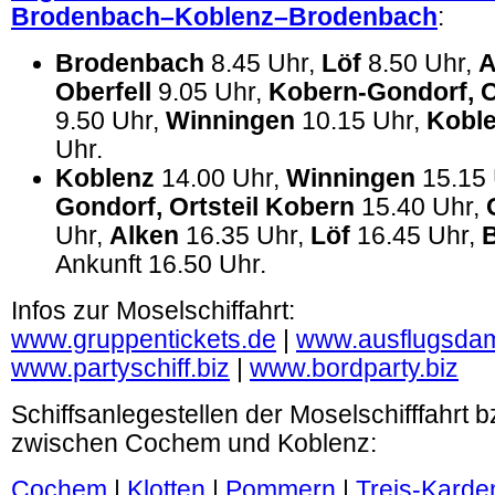
Brodenbach–Koblenz–Brodenbach
:
Brodenbach
8.45 Uhr,
Löf
8.50 Uhr,
A
Oberfell
9.05 Uhr,
Kobern-Gondorf, O
9.50 Uhr,
Winningen
10.15 Uhr,
Kobl
Uhr.
Koblenz
14.00 Uhr,
Winningen
15.15 
Gondorf, Ortsteil Kobern
15.40 Uhr,
Uhr,
Alken
16.35 Uhr,
Löf
16.45 Uhr,
Ankunft 16.50 Uhr.
Infos zur Moselschiffahrt:
www.gruppentickets.de
|
www.ausflugsdam
www.partyschiff.biz
|
www.bordparty.biz
Schiffsanlegestellen der Moselschifffahrt 
zwischen Cochem und Koblenz:
Cochem
|
Klotten
|
Pommern
|
Treis-Karde