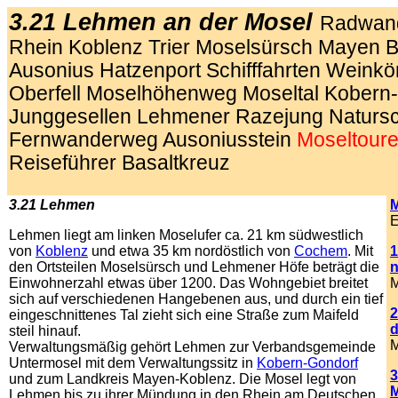
3.21 Lehmen an der Mosel
Radwand
Rhein Koblenz Trier Moselsürsch Mayen 
Ausonius Hatzenport Schifffahrten Weinkö
Oberfell Moselhöhenweg Moseltal Kobern
Junggesellen Lehmener Razejung Natursc
Fernwanderweg Ausoniusstein
Moseltour
Reiseführer Basaltkreuz
3.21 Lehmen
M
E
Lehmen liegt am linken Moselufer ca. 21 km südwestlich
von
Koblenz
und etwa 35 km nordöstlich von
Cochem
. Mit
1
den Ortsteilen Moselsürsch und Lehmener Höfe beträgt die
n
Einwohnerzahl etwas über 1200. Das Wohngebiet breitet
M
sich auf verschiedenen Hangebenen aus, und durch ein tief
2
eingeschnittenes Tal zieht sich eine Straße zum Maifeld
d
steil hinauf.
M
Verwaltungsmäßig gehört Lehmen zur Verbandsgemeinde
Untermosel mit dem Verwaltungssitz in
Kobern-Gondorf
3
und zum Landkreis Mayen-Koblenz. Die Mosel legt von
M
Lehmen bis zu ihrer Mündung in den Rhein am Deutschen