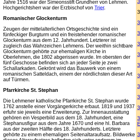
3
Jahre 1516 war der Simeonsstift Grundherr von Lehmen.
Hochgerichtsherr war der Erzbischof von
Trier
.
3
Romanischer Glockenturm
3
Zeugen der mittelalterlichen Ortsgeschichte sind ein
3
fünfeckiger Burgturm und ein freistehender romanischer
Glockenturm aus dem 12. Jahrhundert. Letzterer ist
3
zugleich das Wahrzeichen Lehmens. Der weithin sichtbare
Glockenturm gehörte zur ehemaligen Kirche in
3
Oberlehmen, die 1802 abgerissen wurde. Im obersten der
fünf Geschosse befinden sich an jeder Seite je zwei
3
Schallarkaden. Gekrönt wird das Bauwerk von einem
romanischen Satteldach, einem der nördlichsten dieser Art
3
auf Türmen.
3
Pfarrkirche St. Stephan
3
Die Lehmener katholische Pfarrkirche St. Stephan wurde
1762 anstelle einer Vorgängerkirche erbaut. 1819 und 1937
3
erfuhr sie jeweils eine Erweiterung. Zur Innenausstattung
gehören ein Vesperbild aus dem 18. Jahrhundert, eine
3
Stephanusfigur aus dem Jahre 1670 und eine hl. Barbara
E
aus der zweiten Hälfte des 18. Jahrhunderts. Letztere
gehörte zu einem ehemaligen Seitenaltaraufsatz. Bildwerke
3