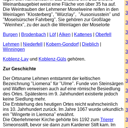
3
Weinanbaugebiet weist eine Fläche von über 35 ha auf.
Die Weintrauben der Lehmener Moselweine reifen in den
3
Weinlagen "Klosterberg", "Würzlay", "Ausoniusstein" und
"Moselsürscher Fahrberg". Sie gehören zur Großlage
3
"Weinhex", zu der auch die Weinlagen der Moselorte
3
Burgen
|
Brodenbach
|
Löf
|
Alken
|
Kattenes
|
Oberfell
3
Lehmen
|
Niederfell
|
Kobern-Gondorf
|
Dieblich
|
Winningen
3
Koblenz-Lay
und
Koblenz-Güls
gehören.
3
Zur Geschichte
3
Der Ortsname Lehmen entstammt der keltischen
3
Bezeichnung "Liomena" für "Ulme". Funde von Steinsärgen
und Waffen verweisen auch auf eine römische Besiedlung
3
des Ortes. Spätestens im 9. Jahrhundert existierte jedoch
keine Siedlung mehr.
3
Die Entstehung des heutigen Ortes reicht wahrscheinlich
ins 10. Jahrhundert zurück. Im Jahre 1067 wurde urkundlich
3
ein "Wingerte in Liemona" erwähnt.
Die Oberlehmener Kirche gehörte bis 1192 zum
Trierer
3
Simeonsstift, bevor sie dann zum Kardener Stift kam. Im