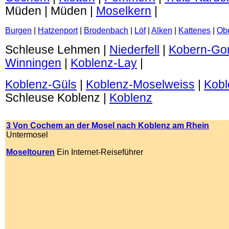
Müden | Müden |
Moselkern
|
Burgen
|
Hatzenport
|
Brodenbach
|
Löf
|
Alken
|
Kattenes
|
Obe
Schleuse Lehmen |
Niederfell
|
Kobern-Go
Winningen
|
Koblenz-Lay
|
Koblenz-Güls
|
Koblenz-Moselweiss
|
Kobl
Schleuse Koblenz |
Koblenz
.
3 Von Cochem an der Mosel nach Koblenz am Rhein
Untermosel
Moseltouren
Ein Internet-Reiseführer