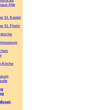
elbrücke
aus Alte
he St. Kastor
he St. Florin
nkirche
einmuseum
iches
r
u-Kirche
useum
äude
eg
eg
Mosel-