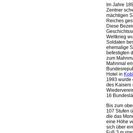
Im Jahre 18
Zentner sch
mächtigen S
Reiches gest
Diese Bezeic
Geschichtss
Weltkrieg w
Soldaten bes
ehemalige St
befestigten
zum Mahnmal
Mahnmal eri
Bundesrepubl
Hotel in
Kob
1993 wurde 
des Kaisers 
Wiederverei
16 Bundeslä
Bis zum ober
107 Stufen ü
die das Mon
eine Höhe vo
sich über ei
Fuß 3 m sta