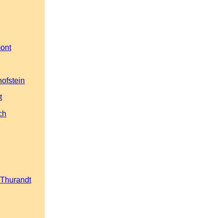
ont
hofstein
t
ch
g
 Thurandt