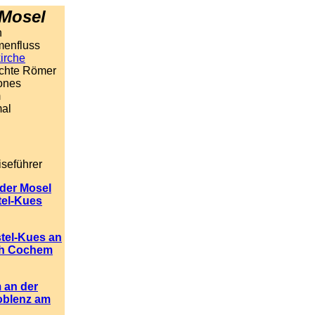
 Mosel
n
menfluss
irche
chte Römer
Jones
m
mal
iseführer
 der Mosel
tel-Kues
tel-Kues an
ch Cochem
 an der
oblenz am