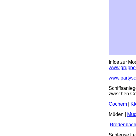
Infos zur Mos
www.gruppen
www.partysch
Schiffsanleg
zwischen Co
Cochem
|
Kl
Müden |
Mü
Brodenbac
Schleuse L