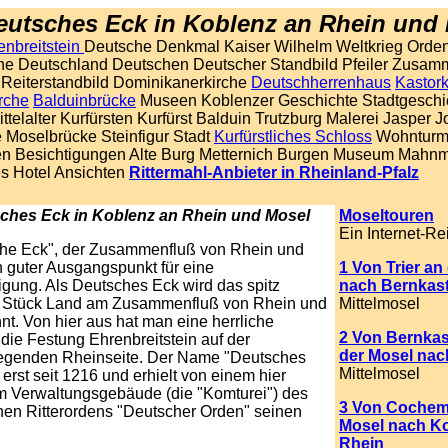
eutsches Eck in Koblenz an Rhein und
enbreitstein
Deutsche Denkmal Kaiser Wilhelm Weltkrieg Orde
he Deutschland Deutschen Deutscher Standbild Pfeiler Zusam
 Reiterstandbild Dominikanerkirche
Deutschherrenhaus
Kastork
rche
Balduinbrücke
Museen Koblenzer Geschichte Stadtgeschi
ttelalter Kurfürsten Kurfürst Balduin Trutzburg Malerei Jasper 
e Moselbrücke Steinfigur Stadt
Kurfürstliches Schloss
Wohntur
n Besichtigungen Alte Burg Metternich Burgen Museum Mahn
s Hotel Ansichten
Rittermahl-Anbieter in Rheinland-Pfalz
ches Eck in Koblenz an Rhein und Mosel
Moseltouren
Ein Internet-Re
he Eck", der Zusammenfluß von Rhein und
in guter Ausgangspunkt für eine
1 Von Trier an
igung. Als Deutsches Eck wird das spitz
nach Bernkas
 Stück Land am Zusammenfluß von Rhein und
Mittelmosel
t. Von hier aus hat man eine herrliche
2 Von Bernkas
 die Festung Ehrenbreitstein auf der
der Mosel na
egenden Rheinseite. Der Name "Deutsches
Mittelmosel
 erst seit 1216 und erhielt von einem hier
 Verwaltungsgebäude (die "Komturei") des
3 Von Cochem
ichen Ritterordens "Deutscher Orden" seinen
Mosel nach K
Rhein