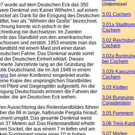
Untermosel
97 wurde auf dem Deutschen Eck das 350
were Denkmal von Kaiser Wilhelm I. auf einem
3.01 Cochem
ockel als Dank für die Einigung des Deutschen
iftet, hier als "Wilhelm der Große" bezeichnet.
3.01a Stadtrun
hnung konnte sich jedoch in der
Cochem
chreibung nie durchsetzen. Im Zweiten
urde das Standbild von den amerikanischen
3.02 Reichsbur
chossen und zerstört. 1953 ersetzte man das
Cochem
andbild mit einem Mast und einer daran
 deutschen Fahne. Das Denkmal wurde somit
3.02a Burgrui
 der Deutschen Einheit erklärt. Dieses
bei Cochem
nnerte Jahrzehnte lang an die Gründung der
ik Deutschland, die im Juli 1948 in einem
3.02b Kapuzine
lenz
bei einer Konferenz eingeleitet wurde.
Cochem
eine Kopie des ursprünglichen Standbildes
mit Pferd und Siegesgöttin aufgestellt. An die
3.03 Klotten
nigung Deutschlands erinnern die Fahnen der
nder, die am Deutschen Eck wehen.
3.04 Burgruine
Coraidelstein
en Aussichtsring des Reiterstandbildes führen
ber die 88 m lange, halbrunde Pergola hinauf,
3.05 Pommern
ument umgibt. Das gesamte Denkmal weist
n 37 Metern auf. Das Reiterstandbild erhebt
3.06 Treis-Kar
nem Sockel, der aus einem 7 m tiefen und am
3.07 Müden
rken Fundament sowie einer 10 m hohen