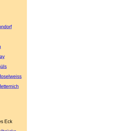
ondorf
n
Lay
üls
Moselweiss
etternich
es Eck