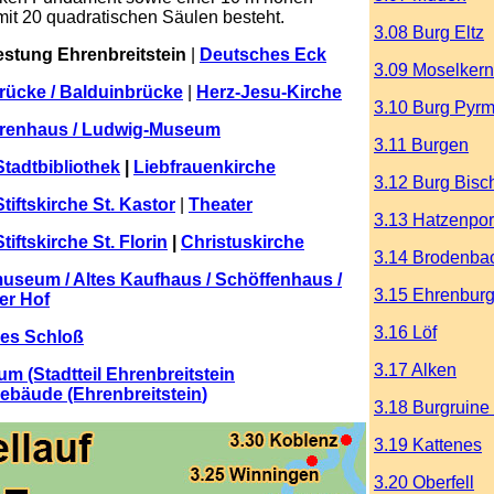
 mit 20 quadratischen Säulen besteht.
3.08 Burg Eltz
estung Ehrenbreitstein
|
Deutsches Eck
3.09 Moselkern
rücke / Balduinbrücke
|
Herz-Jesu-Kirche
3.10 Burg Pyrm
renhaus / Ludwig-Museum
3.11 Burgen
Stadtbibliothek
|
Liebfrauenkirche
3.12 Burg Bisc
tiftskirche St. Kastor
|
Theater
3.13 Hatzenpor
iftskirche St. Florin
|
Christuskirche
3.14 Brodenba
museum / Altes Kaufhaus / Schöffenhaus /
3.15 Ehrenbur
er Hof
3.16 Löf
hes Schloß
3.17 Alken
 (Stadtteil Ehrenbreitstein
gebäude (Ehrenbreitstein
)
3.18 Burgruine
3.19 Kattenes
3.20 Oberfell