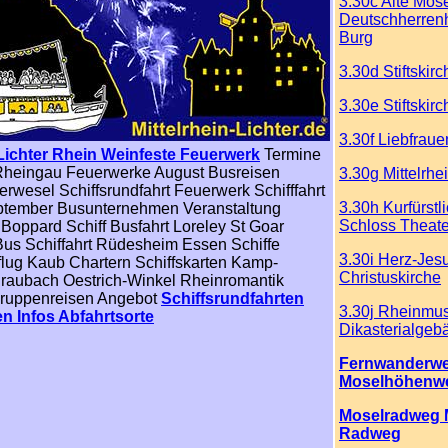
3.30c Alte Mos
Deutschherrenh
Burg
3.30d Stiftskirc
3.30e Stiftskirc
3.30f Liebfraue
Lichter
Rhein Weinfeste
Feuerwerk
Termine
heingau Feuerwerke August Busreisen
3.30g Mittelrh
rwesel Schiffsrundfahrt Feuerwerk Schifffahrt
3.30h Kurfürstl
ptember Busunternehmen Veranstaltung
Schloss Theate
 Boppard Schiff Busfahrt Loreley St Goar
us Schiffahrt Rüdesheim Essen Schiffe
3.30i Herz-Jes
flug Kaub Chartern Schiffskarten Kamp-
Christuskirche
raubach Oestrich-Winkel Rheinromantik
Gruppenreisen Angebot
Schiffsrundfahrten
3.30j Rheinm
en Infos Abfahrtsorte
Dikasterialgeb
Fernwanderw
Moselhöhenw
Moselradweg 
Radweg