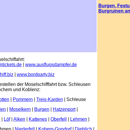
Burgen
,
Fest
Burgruinen
an
elschiffahrt:
tickets.de
|
www.ausflugsdampfer.de
iff.biz
|
www.bordparty.biz
estellen der Moselschifffahrt bzw. Schleusen
chem und Koblenz:
otten
|
Pommern
|
Treis-Karden
| Schleuse
den
|
Moselkern
|
Burgen
|
Hatzenport
|
h
|
Löf
|
Alken
|
Kattenes
|
Oberfell
|
Lehmen
|
ehmen |
Niederfell
|
Kobern-Gondorf
|
Dieblich
|