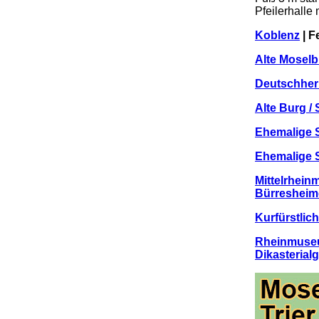
Pfeilerhalle
Koblenz
| F
Alte Moselb
Deutschher
Alte Burg / 
Ehemalige S
Ehemalige St
Mittelrhein
Bürresheim
Kurfürstlic
Rheinmuseum
Dikasterial