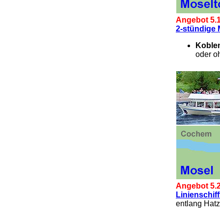
Angebot 5.1
2-stündige
Koble
oder o
Angebot 5.2
Linienschif
entlang Hatz