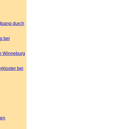
dgang durch
g bei
ne Winneburg
rkloster bei
den