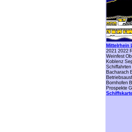
Mittelrhein 
2021 2022 R
Weinfest Obe
Koblenz Se
Schiffahrten
Bacharach B
Betriebsaus
Bornhofen B
Prospekte 
Schiffskart