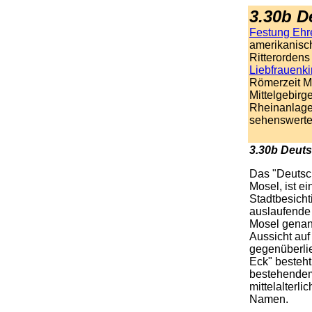
3.30b D
Festung Ehr
amerikanisc
Ritterordens
Liebfrauenki
Römerzeit Mi
Mittelgebirg
Rheinanlage
sehenswerte
3.30b Deuts
Das "Deutsc
Mosel, ist e
Stadtbesicht
auslaufende
Mosel genann
Aussicht auf
gegenüberli
Eck" besteht
bestehendem
mittelalterl
Namen.