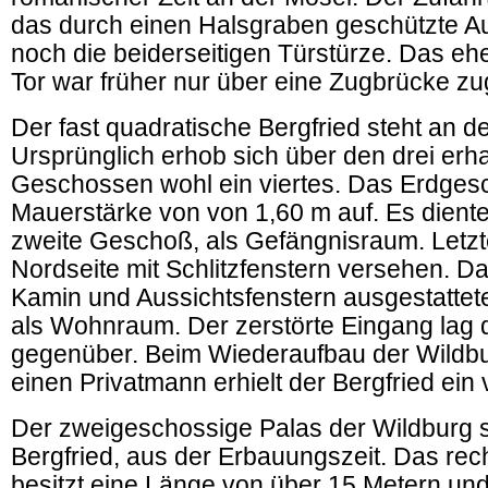
das durch einen Halsgraben geschützte A
noch die beiderseitigen Türstürze. Das e
Tor war früher nur über eine Zugbrücke zu
Der fast quadratische Bergfried steht an d
Ursprünglich erhob sich über den drei erh
Geschossen wohl ein viertes. Das Erdges
Mauerstärke von von 1,60 m auf. Es dient
zweite Geschoß, als Gefängnisraum. Letzte
Nordseite mit Schlitzfenstern versehen. Das
Kamin und Aussichtsfenstern ausgestatte
als Wohnraum. Der zerstörte Eingang lag
gegenüber. Beim Wiederaufbau der Wildb
einen Privatmann erhielt der Bergfried ein
Der zweigeschossige Palas der Wildburg 
Bergfried, aus der Erbauungszeit. Das re
besitzt eine Länge von über 15 Metern und