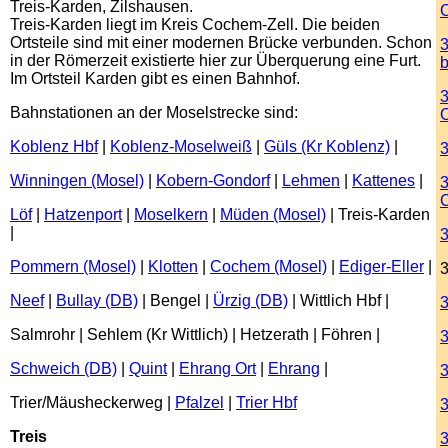
Treis-Karden, Zilshausen.
Treis-Karden liegt im Kreis Cochem-Zell. Die beiden
Ortsteile sind mit einer modernen Brücke verbunden. Schon
3
in der Römerzeit existierte hier zur Überquerung eine Furt.
Im Ortsteil Karden gibt es einen Bahnhof.
3
Bahnstationen an der Moselstrecke sind:
Koblenz Hbf
|
Koblenz-Moselweiß
|
Güls (Kr Koblenz)
|
3
Winningen (Mosel)
|
Kobern-Gondorf
|
Lehmen
|
Kattenes
|
3
C
Löf
|
Hatzenport
|
Moselkern
|
Müden (Mosel)
| Treis-Karden
|
Pommern (Mosel)
|
Klotten
|
Cochem (Mosel)
|
Ediger-Eller
|
3
Neef
|
Bullay (DB)
| Bengel |
Ürzig (DB)
| Wittlich Hbf |
Salmrohr | Sehlem (Kr Wittlich) | Hetzerath | Föhren |
3
Schweich (DB)
|
Quint
|
Ehrang Ort
|
Ehrang
|
3
Trier/Mäusheckerweg |
Pfalzel
|
Trier Hbf
3
Treis
3