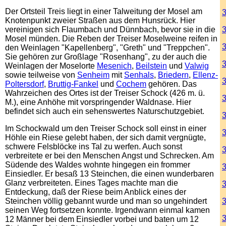
Der Ortsteil Treis liegt in einer Talweitung der Mosel am
3
Knotenpunkt zweier Straßen aus dem Hunsrück. Hier
vereinigen sich Flaumbach und Dünnbach, bevor sie in die
3
Mosel münden. Die Reben der Treiser Moselweine reifen in
den Weinlagen "Kapellenberg", "Greth" und "Treppchen".
Sie gehören zur Großlage "Rosenhang", zu der auch die
3
Weinlagen der Moselorte
Mesenich
,
Beilstein
und
Valwig
sowie teilweise von
Senheim
mit
Senhals
,
Briedern
,
Ellenz-
3
Poltersdorf
,
Bruttig-Fankel
und
Cochem
gehören. Das
Wahrzeichen des Ortes ist der Treiser Schock (426 m. ü.
3
M.), eine Anhöhe mit vorspringender Waldnase. Hier
befindet sich auch ein sehenswertes Naturschutzgebiet.
3
Im Schockwald um den Treiser Schock soll einst in einer
3
Höhle ein Riese gelebt haben, der sich damit vergnügte,
schwere Felsblöcke ins Tal zu werfen. Auch sonst
3
verbreitete er bei den Menschen Angst und Schrecken. Am
Südende des Waldes wohnte hingegen ein frommer
Einsiedler. Er besaß 13 Steinchen, die einen wunderbaren
Glanz verbreiteten. Eines Tages machte man die
3
Entdeckung, daß der Riese beim Anblick eines der
Steinchen völlig gebannt wurde und man so ungehindert
3
seinen Weg fortsetzen konnte. Irgendwann einmal kamen
3
12 Männer bei dem Einsiedler vorbei und baten um 12