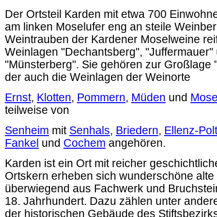
Der Ortsteil Karden mit etwa 700 Einwohn
am linken Moselufer eng an steile Weinbe
Weintrauben der Kardener Moselweine reif
Weinlagen "Dechantsberg", "Juffermauer"
"Münsterberg". Sie gehören zur Großlage
der auch die Weinlagen der Weinorte
Ernst
,
Klotten
,
Pommern
,
Müden
und
Mose
teilweise von
Senheim
mit
Senhals
,
Briedern
,
Ellenz-Pol
Fankel
und
Cochem
angehören.
Karden ist ein Ort mit reicher geschichtlich
Ortskern erheben sich wunderschöne alte
überwiegend aus Fachwerk und Bruchstein
18. Jahrhundert. Dazu zählen unter ande
der historischen Gebäude des Stiftsbezirk