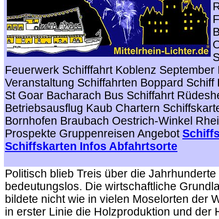
R
F
B
O
S
Feuerwerk Schifffahrt Koblenz Septembe
Veranstaltung Schiffahrten Boppard Schiff 
St Goar Bacharach Bus Schiffahrt Rüdesh
Betriebsausflug Kaub Chartern Schiffskar
Bornhofen Braubach Oestrich-Winkel Rhe
Prospekte Gruppenreisen Angebot
Schiff
Schiffskarten Infos Abfahrtsorte
.
Politisch blieb Treis über die Jahrhunderte
bedeutungslos. Die wirtschaftliche Grundl
bildete nicht wie in vielen Moselorten der
in erster Linie die Holzproduktion und der