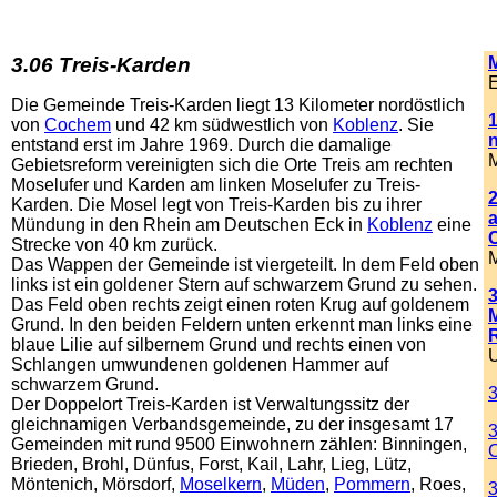
3.06 Treis-Karden
E
Die Gemeinde Treis-Karden liegt 13 Kilometer nordöstlich
1
von
Cochem
und 42 km südwestlich von
Koblenz
. Sie
entstand erst im Jahre 1969. Durch die damalige
M
Gebietsreform vereinigten sich die Orte Treis am rechten
Moselufer und Karden am linken Moselufer zu Treis-
Karden. Die Mosel legt von Treis-Karden bis zu ihrer
Mündung in den Rhein am Deutschen Eck in
Koblenz
eine
Strecke von 40 km zurück.
M
Das Wappen der Gemeinde ist viergeteilt. In dem Feld oben
links ist ein goldener Stern auf schwarzem Grund zu sehen.
Das Feld oben rechts zeigt einen roten Krug auf goldenem
Grund. In den beiden Feldern unten erkennt man links eine
blaue Lilie auf silbernem Grund und rechts einen von
Schlangen umwundenen goldenen Hammer auf
schwarzem Grund.
Der Doppelort Treis-Karden ist Verwaltungssitz der
gleichnamigen Verbandsgemeinde, zu der insgesamt 17
3
Gemeinden mit rund 9500 Einwohnern zählen: Binningen,
Brieden, Brohl, Dünfus, Forst, Kail, Lahr, Lieg, Lütz,
Möntenich, Mörsdorf,
Moselkern
,
Müden
,
Pommern
, Roes,
3