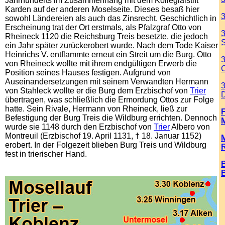
Jahrhunderts im Zusammenhang mit dem Kollegialstift
Karden auf der anderen Moselseite. Dieses besaß hier
3
sowohl Ländereien als auch das Zinsrecht. Geschichtlich in
Erscheinung trat der Ort erstmals, als Pfalzgraf Otto von
3
Rheineck 1120 die Reichsburg Treis besetzte, die jedoch
S
ein Jahr später zurückerobert wurde. Nach dem Tode Kaiser
Heinrichs V. entflammte erneut ein Streit um die Burg. Otto
3
von Rheineck wollte mit ihrem endgültigen Erwerb die
C
Position seines Hauses festigen. Aufgrund von
Auseinandersetzungen mit seinem Verwandten Hermann
von Stahleck wollte er die Burg dem Erzbischof von
Trier
D
übertragen, was schließlich die Ermordung Ottos zur Folge
hatte. Sein Rivale, Hermann von Rheineck, ließ zur
Befestigung der Burg Treis die Wildburg errichten. Dennoch
wurde sie 1148 durch den Erzbischof von
Trier
Albero von
Montreuil (Erzbischof 19. April 1131, † 18. Januar 1152)
erobert. In der Folgezeit blieben Burg Treis und Wildburg
fest in trierischer Hand.
.