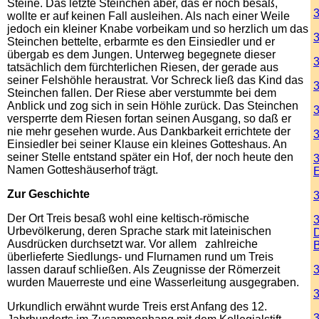
Steine. Das letzte Steinchen aber, das er noch besaß,
3
wollte er auf keinen Fall ausleihen. Als nach einer Weile
jedoch ein kleiner Knabe vorbeikam und so herzlich um das
3
Steinchen bettelte, erbarmte es den Einsiedler und er
übergab es dem Jungen. Unterweg begegnete dieser
3
tatsächlich dem fürchterlichen Riesen, der gerade aus
seiner Felshöhle heraustrat. Vor Schreck ließ das Kind das
3
Steinchen fallen. Der Riese aber verstummte bei dem
Anblick und zog sich in sein Höhle zurück. Das Steinchen
3
versperrte dem Riesen fortan seinen Ausgang, so daß er
nie mehr gesehen wurde. Aus Dankbarkeit errichtete der
3
Einsiedler bei seiner Klause ein kleines Gotteshaus. An
seiner Stelle entstand später ein Hof, der noch heute den
3
Namen Gotteshäuserhof trägt.
E
Zur Geschichte
3
Der Ort Treis besaß wohl eine keltisch-römische
3
Urbevölkerung, deren Sprache stark mit lateinischen
D
Ausdrücken durchsetzt war. Vor allem zahlreiche
überlieferte Siedlungs- und Flurnamen rund um Treis
lassen darauf schließen. Als Zeugnisse der Römerzeit
3
wurden Mauerreste und eine Wasserleitung ausgegraben.
3
Urkundlich erwähnt wurde Treis erst Anfang des 12.
3