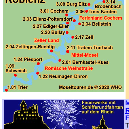
.
M
R
F
T