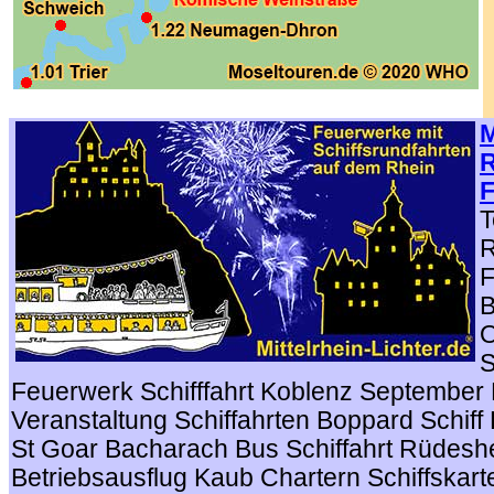
.
M
R
F
T
R
F
B
O
S
Feuerwerk Schifffahrt Koblenz Septembe
Veranstaltung Schiffahrten Boppard Schiff 
St Goar Bacharach Bus Schiffahrt Rüdesh
Betriebsausflug Kaub Chartern Schiffskar