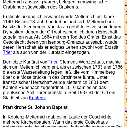
Metternich ansässig waren, belegen merowingische
Grabfunde südwestlich des Ortskerns.
Erstmals urkundlich erwähnt wurde Metternich im Jahre
1140. Bis ins 13. Jahrhundert befand sich Metternich im
Besitz der Isenburger. Von da an gehörte es verschiedenen
Dynastien, denen der Ort wahrscheinlich durch Erbschaft
zugefallen war. Als 1664 mit dem Tod des Grafen Ernst das
Geschlecht deren von Isenburg-Grenzau ausstarb, wurde
deren Herrschaft als erledigtes Lehen sowohl vom Erzstift
Trier
als auch von der Kurpfalz eingezogen.
Der letzte Kurfürst von
Trier
, Clemens Wenzeslaus, machte
sich um Metternich verdient, als er zwischen 1783 und 1786
die erste Wasserleitung legen ließ, die vom Kimmelberg
über die Moselbrücke in das Ortsinnere führte. Unter
französischer Herrschaft wurde Metternich 1801 dem
Kanton Rübenach zugeordnet. 1816 kam es an das
preußische Amt Ehrenbreitstein. Seit 1937 ist der Ort ein
Stadtteil von
Koblenz
.
Pfarrkirche St. Johann Baptist
In Koblenz-Metternich gab es im Laufe der Geschichte
mehrere Kirchenbauten. Wann das erste Gotteshaus