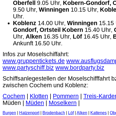
Oberfell
9.05 Uhr,
Kobern-Gondorf, O
9.50 Uhr,
Winningen
10.15 Uhr,
Kobl
Uhr.
Koblenz
14.00 Uhr,
Winningen
15.15 
Gondorf, Ortsteil Kobern
15.40 Uhr,
Uhr,
Alken
16.35 Uhr,
Löf
16.45 Uhr,
Ankunft 16.50 Uhr.
Infos zur Moselschiffahrt:
www.gruppentickets.de
www.ausflugsdamp
www.partyschiff.biz
www.bordparty.biz
Schiffsanlegestellen der Moselschifffahrt 
zwischen Cochem und Koblenz:
Cochem
|
Klotten
|
Pommern
|
Treis-Karde
Müden |
Müden
|
Moselkern
|
Burgen
|
Hatzenport
|
Brodenbach
|
Löf
|
Alken
|
Kattenes
|
Obe