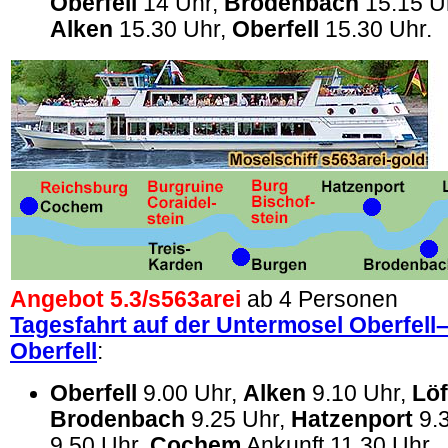
Oberfell
14 Uhr,
Brodenbach
15.15 U
Alken
15.30 Uhr,
Oberfell
15.30 Uhr.
Angebot 5.3/
s563arei
ab 4 Personen
Tagesfahrt auf der Untermosel Oberfel
Oberfell
:
Oberfell
9.00 Uhr,
Alken
9.10 Uhr,
Löf
Brodenbach
9.25 Uhr,
Hatzenport
9.
9.50 Uhr,
Cochem
Ankunft 11.30 Uhr.