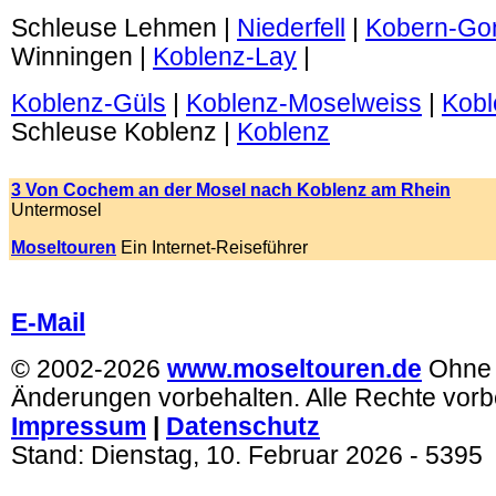
Schleuse Lehmen |
Niederfell
|
Kobern-Go
Winningen |
Koblenz-Lay
|
Koblenz-Güls
|
Koblenz-Moselweiss
|
Kobl
Schleuse Koblenz |
Koblenz
.
3 Von Cochem an der Mosel nach Koblenz am Rhein
Untermosel
Moseltouren
Ein Internet-Reiseführer
.
E-Mail
© 2002-2026
www.moseltouren.de
Ohne
Änderungen vorbehalten. Alle Rechte vorb
Impressum
|
Datenschutz
Stand:
Dienstag, 10. Februar 2026
- 5395