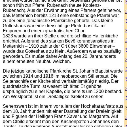
errichtet wurde, ist nicht bekannt. Jedenfalls gehörte der Ort
schon früh zur Pfarrei Rübenach (heute Koblenz-
Rübenach). Aus der Erwähnung eines Pfarrers geht hervor,
daß Metternich bereits 1218 eine selbständige Pfarrei war,
zu der eine romanische Pfarrkirche gehörte. Das kleine
Gotteshaus war eine dreischiffige Pfeilerbasilika mit
Emporen und einem quadratischen Chor.
1823 wurde an ihrer Stelle eine dreischiffige Hallenkirche
errichtet. Aufgrund des starken Bevölkerungsanstiegs in
Metternich – 1910 zählte der Ort über 3600 Einwohner –
wurde das Gotteshaus zu klein. Außerdem war es baufällig
geworden. Es mußte daher Anfang des 20. Jahrhunderts
einem erneuten Neubau weichen.
Die jetzige katholische Pfarrkirche St. Johann Baptist wurde
zwischen 1914 und 1916 im neobarocken Stil erbaut. Die
Seitenschiffe der Kirche sind verhältnismäßig niedrig. Der
quadratische Turm ist wesentlich älter. Er gehörte
ursprünglich zu einer Kapelle, die bereits um 1200 bestand.
Am Westportal ist ein Dreifaltigkeitsrelief zu sehen.
Sehenswert ist im Innern vor allem der Hochaltaraufsatz aus
dem 18. Jahrhundert mit einer Darstellung der Dreieinigkeit
und Figuren der Heiligen Franz Xaver und Margareta. Auf
dem Ölbild erkennt man den Kirchenpatron Johannes den
Täufer. Zu den weiteren Ausstattungsstücken gehören unter