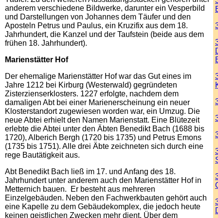
anderem verschiedene Bildwerke, darunter ein Vesperbild
und Darstellungen von Johannes dem Täufer und den
Aposteln Petrus und Paulus, ein Kruzifix aus dem 18.
Jahrhundert, die Kanzel und der Taufstein (beide aus dem
frühen 18. Jahrhundert).
Marienstätter Hof
Der ehemalige Marienstätter Hof war das Gut eines im
Jahre 1212 bei Kirburg (Westerwald) gegründeten
Zisterzienserklosters. 1227 erfolgte, nachdem dem
damaligen Abt bei einer Marienerscheinung ein neuer
Klosterstandort zugewiesen worden war, ein Umzug. Die
neue Abtei erhielt den Namen Marienstatt. Eine Blütezeit
erlebte die Abtei unter den Äbten Benedikt Bach (1688 bis
1720), Alberich Bergh (1720 bis 1735) und Petrus Emons
(1735 bis 1751). Alle drei Äbte zeichneten sich durch eine
rege Bautätigkeit aus.
Abt Benedikt Bach ließ im 17. und Anfang des 18.
Jahrhundert unter anderem auch den Marienstätter Hof in
Metternich bauen. Er besteht aus mehreren
Einzelgebäuden. Neben den Fachwerkbauten gehört auch
eine Kapelle zu dem Gebäudekomplex, die jedoch heute
keinen geistlichen Zwecken mehr dient. Über dem