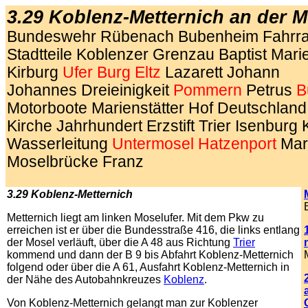
3.29 Koblenz-Metternich an der M
Bundeswehr Rübenach Bubenheim
Fahrra
Stadtteile Koblenzer Grenzau Baptist Mar
Kirburg
Ufer
Burg
Eltz
Lazarett Johann
Johannes Dreieinigkeit
Pommern
Petrus
B
Motorboote Marienstätter Hof Deutschland
Kirche Jahrhundert Erzstift Trier Isenburg
Wasserleitung
Untermosel
Hatzenport
Mari
Moselbrücke Franz
3.29 Koblenz-Metternich
Metternich liegt am linken Moselufer. Mit dem Pkw zu
erreichen ist er über die Bundesstraße 416, die links entlang
der Mosel verläuft, über die A 48 aus Richtung
Trier
kommend und dann der B 9 bis Abfahrt Koblenz-Metternich
folgend oder über die A 61, Ausfahrt Koblenz-Metternich in
der Nähe des Autobahnkreuzes
Koblenz
.
Von Koblenz-Metternich gelangt man zur Koblenzer