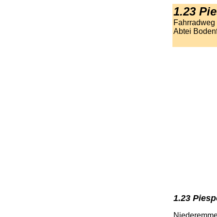
1.23 Pi
Fahrradweg 
Abtei Boden
1.23 Pies
Niederemmel 