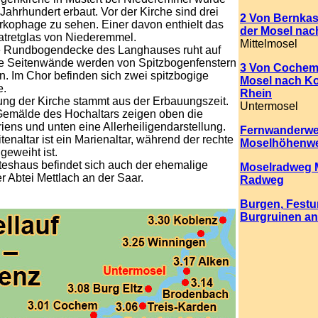
 Jahrhundert erbaut. Vor der Kirche sind drei
2 Von Bernkas
kophage zu sehen. Einer davon enthielt das
der Mosel na
atretglas von Niederemmel.
Mittelmosel
e Rundbogendecke des Langhauses ruht auf
Die Seitenwände werden von Spitzbogenfenstern
3 Von Cochem
. Im Chor befinden sich zwei spitzbogige
Mosel nach K
e.
Rhein
ung der Kirche stammt aus der Erbauungszeit.
Untermosel
Gemälde des Hochaltars zeigen oben die
ens und unten eine Allerheiligendarstellung.
Fernwanderw
tenaltar ist ein Marienaltar, während der rechte
Moselhöhenw
 geweiht ist.
teshaus befindet sich auch der ehemalige
Moselradweg 
r Abtei Mettlach an der Saar.
Radweg
Burgen
,
Festu
Burgruinen
an