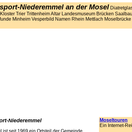
esport-Niederemmel
an der Mosel
Diatretgla
Kloster Trier Trittenheim Altar Landesmuseum Brücken Saalbau
funde Minheim Vesperbild Namen Rhein Mettlach Moselbrücke
port-Niederemmel
Moseltouren
Ein Internet-Re
ist seit 1969 ein Ortsteil der Gemeinde