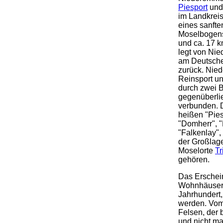
Piesport
und
im Landkreis 
eines sanfte
Moselbogens
und ca. 17 
legt von Nie
am Deutsche
zurück. Nie
Reinsport un
durch zwei 
gegenüberl
verbunden. 
heißen "Pies
"Domherr", "
"Falkenlay",
der Großlage
Moselorte
Tr
gehören.
Das Erschei
Wohnhäuser 
Jahrhundert,
werden. Vom 
Felsen, der 
und nicht ma