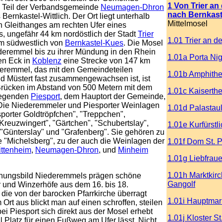
1 Von Trier an
 Teil der Verbandsgemeinde
Neumagen-Dhron
nach Bernkast
Bernkastel-Wittlich. Der Ort liegt unterhalb
Mittelmosel
n Gleithanges am rechten Ufer eines
, ungefähr 44 km nordöstlich der Stadt
Trier
1.01 Trier an d
km südwestlich von
Bernkastel-Kues
. Die Mosel
deremmel bis zu ihrer Mündung in den Rhein
1.01a Porta Ni
n Eck in
Koblenz
eine Strecke von 147 km
deremmel, das mit den Gemeindeteilen
1.01b Amphithe
d Müstert fast zusammengewachsen ist, ist
Brücken im Abstand von 500 Metern mit dem
1.01c Kaiserth
iegenden
Piesport
, dem Hauptort der Gemeinde,
Die Niederemmeler und Piesporter Weinlagen
1.01d Palastau
porter Goldtröpfchen", "Treppchen",
Kreuzwingert", "Gärtchen", "Schubertslay",
1.01e Kurfürstl
 "Günterslay" und "Grafenberg". Sie gehören zu
 "Michelsberg", zu der auch die Weinlagen der
1.01f Dom St. P
ittenheim
,
Neumagen-Dhron
, und
Minheim
1.01g Liebfrau
1.01h Marktkirc
nungsbild Niederemmels prägen schöne
Gangolf
und Winzerhöfe aus dem 16. bis 18.
 die von der barocken Pfarrkirche überragt
1.01i Hauptmark
Ort aus blickt man auf einen schroffen, steilen
bei Piesport sich direkt aus der Mosel erhebt
1.01j Kloster St
l Platz für einen Fußweg am Ufer lässt. Nicht