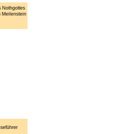
s Nothgottes
 Meilenstein
iseführer