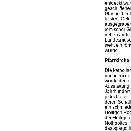
entdeckt wurd
geschliffene
Glasbecher 
leisten. Gef
ausgegraben
römischer Gl
neben ander
Landesmuse
steht ein rö
wurde.
Pfarrkirche 
Die katholis
nachdem der
wurde der ba
Ausstattung
Jahrhundert,
jedoch die B
deren Schall
ein schmiede
Heiligen Ro
der Heilige
Nothgottes 
das spätgot