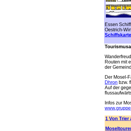
Essen Schif
Oestrich-Wi
Schiffskart
.
Tourismusa
Wanderfreud
Routen mit 
der Gemein
Der Mosel-F
Dhron
bzw. 
Auf der gege
flussaufwärt
Infos zur Mos
www.gruppen
1 Von Trier
Moseltoure