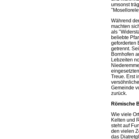
umsonst trä
"Mosellorele
Während der
machten sic
als "Widerst
beliebte Pfa
geforderten 
getrennt. Se
Bornhofen a
Lebzeiten n
Niederemmel
eingesetzte
Treue. Erst 
versöhnliche
Gemeinde vo
zurück.
Römische 
Wie viele O
Kelten und R
steht auf F
den vielen Z
das Diatretg