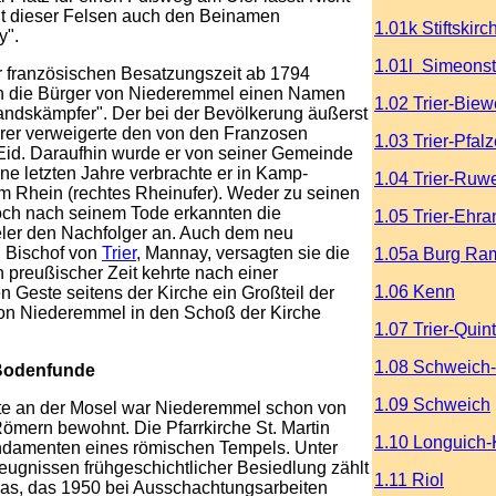
gt dieser Felsen auch den Beinamen
1.01k Stiftskirc
y".
1.01l Simeonsti
 französischen Besatzungszeit ab 1794
h die Bürger von Niederemmel einen Namen
1.02 Trier-Biew
andskämpfer". Der bei der Bevölkerung äußerst
rrer verweigerte den von den Franzosen
1.03 Trier-Pfalz
Eid. Daraufhin wurde er von seiner Gemeinde
ine letzten Jahre verbrachte er in Kamp-
1.04 Trier-Ruw
m Rhein (rechtes Rheinufer). Weder zu seinen
och nach seinem Tode erkannten die
1.05 Trier-Ehra
er den Nachfolger an. Auch dem neu
n Bischof von
Trier
, Mannay, versagten sie die
1.05a Burg Ra
in preußischer Zeit kehrte nach einer
1.06 Kenn
n Geste seitens der Kirche ein Großteil der
n Niederemmel in den Schoß der Kirche
1.07 Trier-Quint
1.08 Schweich-
Bodenfunde
1.09 Schweich
rte an der Mosel war Niederemmel schon von
ömern bewohnt. Die Pfarrkirche St. Martin
1.10 Longuich-
undamenten eines römischen Tempels. Unter
eugnissen frühgeschichtlicher Besiedlung zählt
1.11 Riol
las, das 1950 bei Ausschachtungsarbeiten