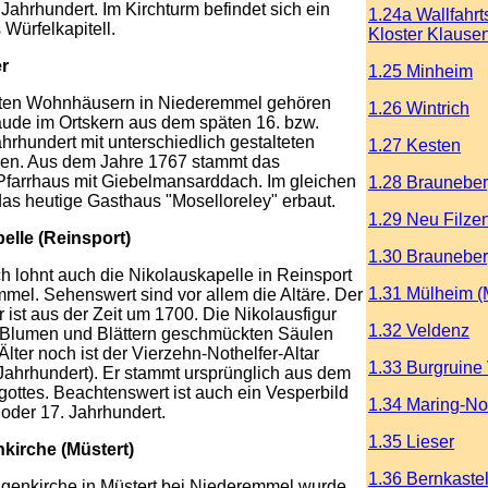
Jahrhundert. Im Kirchturm befindet sich ein
1.24a Wallfahrt
Würfelkapitell.
Kloster Klause
r
1.25 Minheim
sten Wohnhäusern in Niederemmel gehören
1.26 Wintrich
äude im Ortskern aus dem späten 16. bzw.
ahrhundert mit unterschiedlich gestalteten
1.27 Kesten
en. Aus dem Jahre 1767 stammt das
Pfarrhaus mit Giebelmansarddach. Im gleichen
1.28 Brauneber
as heutige Gasthaus "Moselloreley" erbaut.
1.29 Neu Filze
elle (Reinsport)
1.30 Braunebe
 lohnt auch die Nikolauskapelle in Reinsport
1.31 Mülheim (
mel. Sehenswert sind vor allem die Altäre. Der
r ist aus der Zeit um 1700. Die Nikolausfigur
1.32 Veldenz
t Blumen und Blättern geschmückten Säulen
Älter noch ist der Vierzehn-Nothelfer-Altar
1.33 Burgruine
Jahrhundert). Er stammt ursprünglich aus dem
gottes. Beachtenswert ist auch ein Vesperbild
1.34 Maring-No
oder 17. Jahrhundert.
1.35 Lieser
nkirche (Müstert)
1.36 Bernkaste
ligenkirche in Müstert bei Niederemmel wurde