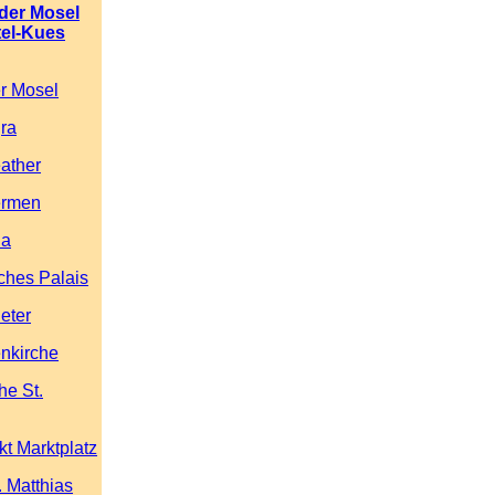
 der Mosel
el-Kues
er Mosel
gra
ather
ermen
la
iches Palais
eter
enkirche
he St.
t Marktplatz
. Matthias