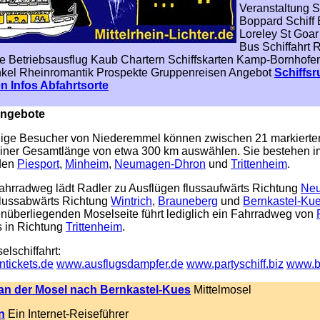
Veranstaltung S
Boppard Schiff 
Loreley St Goa
Bus Schiffahrt
fe Betriebsausflug Kaub Chartern Schiffskarten Kamp-Bornhof
nkel Rheinromantik Prospekte Gruppenreisen Angebot
Schiffsr
en Infos Abfahrtsorte
ngebote
ige Besucher von Niederemmel können zwischen 21 markierten
einer Gesamtlänge von etwa 300 km auswählen. Sie bestehen 
den
Piesport
,
Minheim
,
Neumagen-Dhron
und
Trittenheim
.
ahrradweg lädt Radler zu Ausflügen flussaufwärts Richtung
Ne
flussabwärts Richtung
Wintrich
,
Brauneberg
und
Bernkastel-Ku
nüberliegenden Moselseite führt lediglich ein Fahrradweg von
s in Richtung
Trittenheim
.
elschiffahrt:
tickets.de
www.ausflugsdampfer.de
www.partyschiff.biz
www.bo
 an der Mosel nach Bernkastel-Kues
Mittelmosel
n
Ein Internet-Reiseführer