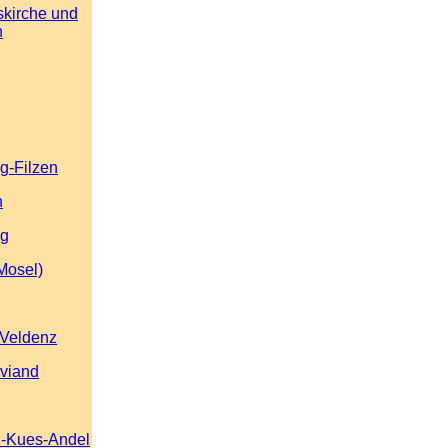
skirche und
n
g-Filzen
n
rg
Mosel)
 Veldenz
viand
l-Kues-Andel