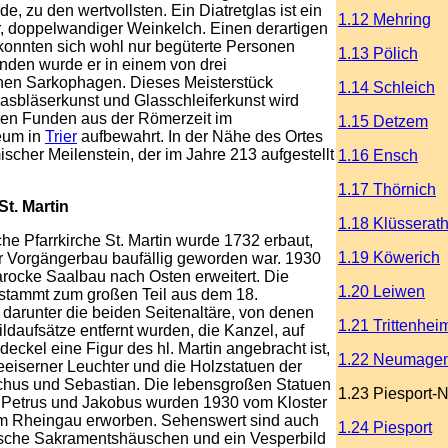
e, zu den wertvollsten. Ein Diatretglas ist ein
1.12 Mehring
r, doppelwandiger Weinkelch. Einen derartigen
konnten sich wohl nur begüterte Personen
1.13 Pölich
unden wurde er in einem von drei
en Sarkophagen. Dieses Meisterstück
1.14 Schleich
asbläserkunst und Glasschleiferkunst wird
en Funden aus der Römerzeit im
1.15 Detzem
um in
Trier
aufbewahrt. In der Nähe des Ortes
mischer Meilenstein, der im Jahre 213 aufgestellt
1.16 Ensch
1.17 Thörnich
St. Martin
1.18 Klüsserat
che Pfarrkirche St. Martin wurde 1732 erbaut,
1.19 Köwerich
 Vorgängerbau baufällig geworden war. 1930
rocke Saalbau nach Osten erweitert. Die
1.20 Leiwen
 stammt zum großen Teil aus dem 18.
 darunter die beiden Seitenaltäre, von denen
1.21 Trittenhei
ildaufsätze entfernt wurden, die Kanzel, auf
deckel eine Figur des hl. Martin angebracht ist,
1.22 Neumage
eiserner Leuchter und die Holzstatuen der
chus und Sebastian. Die lebensgroßen Statuen
1.23 Piesport-
n Petrus und Jakobus wurden 1930 vom Kloster
im Rheingau erworben. Sehenswert sind auch
1.24 Piesport
ische Sakramentshäuschen und ein Vesperbild