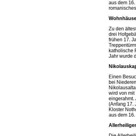
aus dem 16. 
romanisches 
Wohnhäuse
Zu den älte
drei Hofgeb
frühen 17. J
Treppentürm
katholische 
Jahr wurde d
Nikolauskap
Einen Besuch
bei Niederem
Nikolausalta
wird von mi
eingerahmt. 
(Anfang 17. 
Kloster Noth
aus dem 16. 
Allerheilige
Die Allerhei