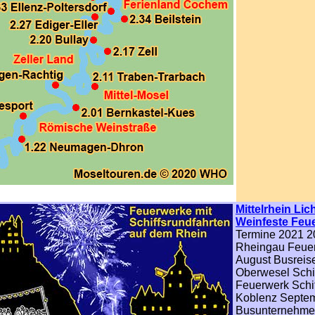
Mittelrhein Lic
Weinfeste
Feu
Termine 2021 2
Rheingau Feue
August Busreis
Oberwesel Schif
Feuerwerk Schif
Koblenz Septe
Busunternehm