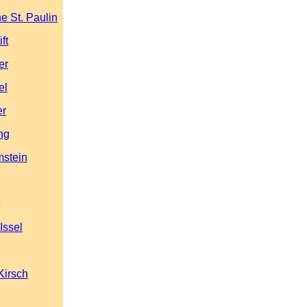
he St. Paulin
ft
er
el
er
ng
mstein
Issel
Kirsch