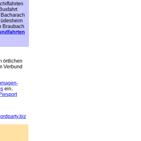
chiffahrten
Busfahrt
r Bacharach
 Rüdesheim
en Braubach
undfahrten
 örtlichen
im Verbund
umagen-
es
ein.
Piesport
rdparty.biz