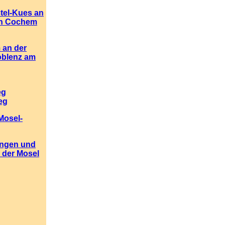
tel-Kues an
ch Cochem
 an der
oblenz am
eg
eg
Mosel-
ngen und
 der Mosel