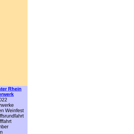
hter
Rhein
erwerk
022
rwerke
en Weinfest
fsrundfahrt
ffahrt
mber
en