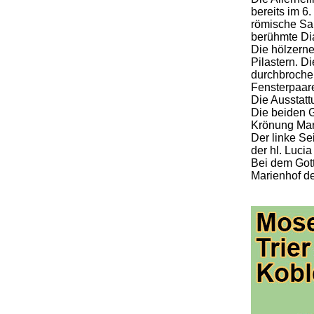
bereits im 6.
römische Sar
berühmte Di
Die hölzern
Pilastern. 
durchbrochen
Fensterpaar
Die Ausstatt
Die beiden 
Krönung Mari
Der linke Sei
der hl. Lucia
Bei dem Got
Marienhof de
.