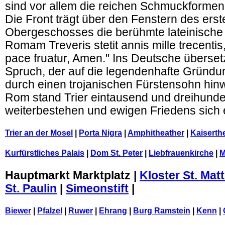
sind vor allem die reichen Schmuckformen 
Die Front trägt über den Fenstern des erst
Obergeschosses die berühmte lateinische I
Romam Treveris stetit annis mille trecentis,
pace fruatur, Amen." Ins Deutsche übersetz
Spruch, der auf die legendenhafte Gründun
durch einen trojanischen Fürstensohn hinw
Rom stand Trier eintausend und dreihunde
weiterbestehen und ewigen Friedens sich 
Trier an der Mosel
|
Porta Nigra
|
Amphitheather
|
Kaiserth
Kurfürstliches Palais
|
Dom St. Peter
|
Liebfrauenkirche
|
M
Hauptmarkt Marktplatz |
Kloster St. Mat
St. Paulin
|
Simeonstift
|
Biewer
|
Pfalzel
|
Ruwer
|
Ehrang
|
Burg Ramstein
|
Kenn
|