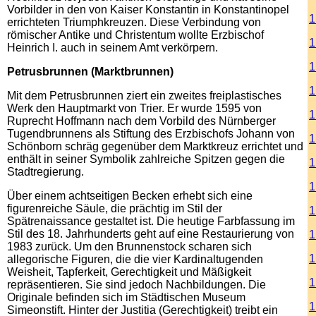
Vorbilder in den von Kaiser Konstantin in Konstantinopel
1
errichteten Triumphkreuzen. Diese Verbindung von
römischer Antike und Christentum wollte Erzbischof
1
Heinrich I. auch in seinem Amt verkörpern.
1
Petrusbrunnen (Marktbrunnen)
1
Mit dem Petrusbrunnen ziert ein zweites freiplastisches
Werk den Hauptmarkt von Trier. Er wurde 1595 von
1
Ruprecht Hoffmann nach dem Vorbild des Nürnberger
Tugendbrunnens als Stiftung des Erzbischofs Johann von
1
Schönborn schräg gegenüber dem Marktkreuz errichtet und
enthält in seiner Symbolik zahlreiche Spitzen gegen die
1
Stadtregierung.
1
Über einem achtseitigen Becken erhebt sich eine
figurenreiche Säule, die prächtig im Stil der
1
Spätrenaissance gestaltet ist. Die heutige Farbfassung im
Stil des 18. Jahrhunderts geht auf eine Restaurierung von
1
1983 zurück. Um den Brunnenstock scharen sich
1
allegorische Figuren, die die vier Kardinaltugenden
Weisheit, Tapferkeit, Gerechtigkeit und Mäßigkeit
1
repräsentieren. Sie sind jedoch Nachbildungen. Die
Originale befinden sich im Städtischen Museum
1
Simeonstift. Hinter der Justitia (Gerechtigkeit) treibt ein