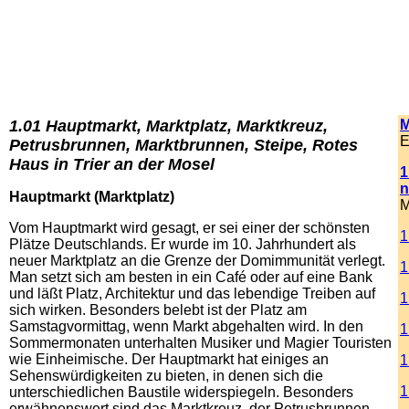
1.01 Hauptmarkt, Marktplatz, Marktkreuz,
M
E
Petrusbrunnen, Marktbrunnen, Steipe, Rotes
Haus in Trier an der Mosel
1
n
Hauptmarkt (Marktplatz)
M
Vom Hauptmarkt wird gesagt, er sei einer der schönsten
1
Plätze Deutschlands. Er wurde im 10. Jahrhundert als
neuer Marktplatz an die Grenze der Domimmunität verlegt.
1
Man setzt sich am besten in ein Café oder auf eine Bank
und läßt Platz, Architektur und das lebendige Treiben auf
1
sich wirken. Besonders belebt ist der Platz am
Samstagvormittag, wenn Markt abgehalten wird. In den
1
Sommermonaten unterhalten Musiker und Magier Touristen
wie Einheimische. Der Hauptmarkt hat einiges an
1
Sehenswürdigkeiten zu bieten, in denen sich die
1
unterschiedlichen Baustile widerspiegeln. Besonders
erwähnenswert sind das Marktkreuz, der Petrusbrunnen,