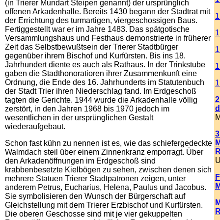
(in Trierer Mundart Steipen genannt) der ursprünglich
offenen Arkadenhalle. Bereits 1430 begann der Stadtrat mit
1
der Errichtung des turmartigen, viergeschossigen Baus.
Fertiggestellt war er im Jahre 1483. Das spätgotische
1
Versammlungshaus und Festhaus demonstrierte in früherer
Zeit das Selbstbewußtsein der Trierer Stadtbürger
1
gegenüber ihrem Bischof und Kurfürsten. Bis ins 18.
Jahrhundert diente es auch als Rathaus. In der Trinkstube
1
gaben die Stadthonoratioren ihrer Zusammenkunft eine
Ordnung, die Ende des 16. Jahrhunderts im Statutenbuch
1
der Stadt Trier ihren Niederschlag fand. Im Erdgeschoß
2
tagten die Gerichte. 1944 wurde die Arkadenhalle völlig
d
zerstört, in den Jahren 1968 bis 1970 jedoch im
M
wesentlichen in der ursprünglichen Gestalt
wiederaufgebaut.
3
M
Schon fast kühn zu nennen ist es, wie das schiefergedeckte
R
Walmdach steil über einem Zinnenkranz emporragt. Über
U
den Arkadenöffnungen im Erdgeschoß sind
krabbenbesetzte Kielbögen zu sehen, zwischen denen sich
F
mehrere Statuen Trierer Stadtpatronen zeigen, unter
M
anderem Petrus, Eucharius, Helena, Paulus und Jacobus.
Sie symbolisieren den Wunsch der Bürgerschaft auf
M
Gleichstellung mit dem Trierer Erzbischof und Kurfürsten.
Die oberen Geschosse sind mit je vier gekuppelten