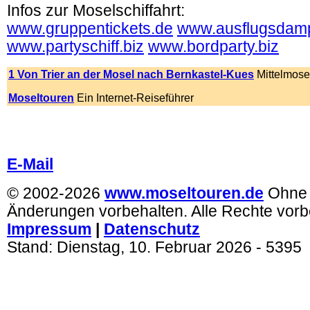
Infos zur Moselschiffahrt:
www.gruppentickets.de
www.ausflugsdamp
www.partyschiff.biz
www.bordparty.biz
1 Von Trier an der Mosel nach Bernkastel-Kues
Mittelmose
Moseltouren
Ein Internet-Reiseführer
.
.
E-Mail
© 2002-2026
www.moseltouren.de
Ohne
Änderungen vorbehalten. Alle Rechte vorb
Impressum
|
Datenschutz
Stand:
Dienstag, 10. Februar 2026
- 5395