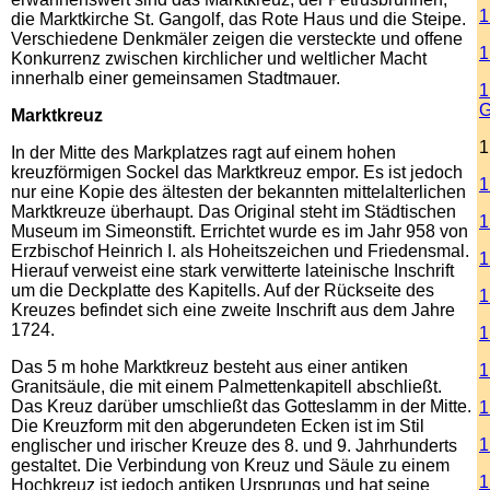
1
die Marktkirche St. Gangolf, das Rote Haus und die Steipe.
Verschiedene Denkmäler zeigen die versteckte und offene
1
Konkurrenz zwischen kirchlicher und weltlicher Macht
innerhalb einer gemeinsamen Stadtmauer.
1
G
Marktkreuz
1
In der Mitte des Markplatzes ragt auf einem hohen
kreuzförmigen Sockel das Marktkreuz empor. Es ist jedoch
1
nur eine Kopie des ältesten der bekannten mittelalterlichen
Marktkreuze überhaupt. Das Original steht im Städtischen
1
Museum im Simeonstift. Errichtet wurde es im Jahr 958 von
Erzbischof Heinrich I. als Hoheitszeichen und Friedensmal.
1
Hierauf verweist eine stark verwitterte lateinische Inschrift
um die Deckplatte des Kapitells. Auf der Rückseite des
1
Kreuzes befindet sich eine zweite Inschrift aus dem Jahre
1724.
1
Das 5 m hohe Marktkreuz besteht aus einer antiken
1
Granitsäule, die mit einem Palmettenkapitell abschließt.
Das Kreuz darüber umschließt das Gotteslamm in der Mitte.
1
Die Kreuzform mit den abgerundeten Ecken ist im Stil
1
englischer und irischer Kreuze des 8. und 9. Jahrhunderts
gestaltet. Die Verbindung von Kreuz und Säule zu einem
1
Hochkreuz ist jedoch antiken Ursprungs und hat seine