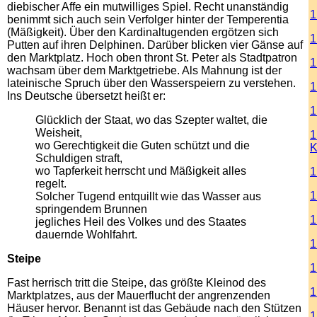
diebischer Affe ein mutwilliges Spiel. Recht unanständig
1
benimmt sich auch sein Verfolger hinter der Temperentia
(Mäßigkeit). Über den Kardinaltugenden ergötzen sich
1
Putten auf ihren Delphinen. Darüber blicken vier Gänse auf
den Marktplatz. Hoch oben thront St. Peter als Stadtpatron
1
wachsam über dem Marktgetriebe. Als Mahnung ist der
lateinische Spruch über den Wasserspeiern zu verstehen.
1
Ins Deutsche übersetzt heißt er:
1
Glücklich der Staat, wo das Szepter waltet, die
Weisheit,
1
wo Gerechtigkeit die Guten schützt und die
K
Schuldigen straft,
wo Tapferkeit herrscht und Mäßigkeit alles
1
regelt.
1
Solcher Tugend entquillt wie das Wasser aus
springendem Brunnen
1
jegliches Heil des Volkes und des Staates
dauernde Wohlfahrt.
1
Steipe
1
Fast herrisch tritt die Steipe, das größte Kleinod des
1
Marktplatzes, aus der Mauerflucht der angrenzenden
Häuser hervor. Benannt ist das Gebäude nach den Stützen
1