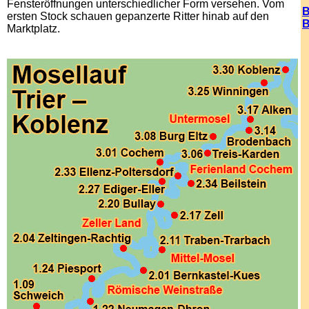
Fensteröffnungen unterschiedlicher Form versehen. Vom
B
ersten Stock schauen gepanzerte Ritter hinab auf den
B
Marktplatz.
.