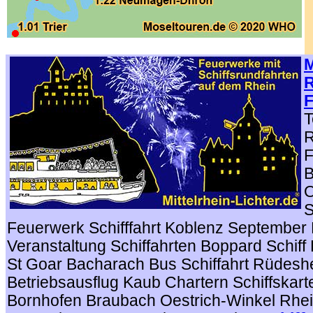
.
M
R
F
T
R
F
B
O
S
Feuerwerk Schifffahrt Koblenz Septembe
Veranstaltung Schiffahrten Boppard Schiff 
St Goar Bacharach Bus Schiffahrt Rüdesh
Betriebsausflug Kaub Chartern Schiffskar
Bornhofen Braubach Oestrich-Winkel Rhe