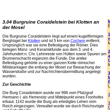
3.04 Burgruine Coraidelstein bei Klotten an
E
der Mosel
1
Die Burgruine Coraidelstein liegt auf einem kugelförmigen
Berghügel bei
Klotten
und ist 5 km von
Cochem
entfernt.
M
Ursprünglich war sie eine Befestigung der Römer. Dies
belegen Münz- und Keramikfunde aus dem 3. und 4.
Jahrhundert n. Chr. Lehmreste von Hütten sowie Spuren am
Brunnenschacht ergänzen die Funde. Die antike
Befestigung gehörte zu einer ganzen Kette römischer
M
Militäranlagen die entlang der Mosel zur Bewachung der
Wasserstraße und zur Nachrichtenübermittlung angelegt
wurden.
Zur Geschichte
Die Burg Coraidelstein wurde vor 996 vom Pfalzgraf
Hermann I. als Herrensitz und Mittelpunkt eines Fronhofes
erbaut. 1142 wurde die Burg als erledigtes Lehen vom
3
Reich eingezogen. Verwaltet wurde sie durch Reichsvögte