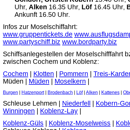
Uhr,
Alken
16.35 Uhr,
Löf
16.45 Uhr,
Ankunft 16.50 Uhr.
Infos zur Moselschiffahrt:
www.gruppentickets.de
www.ausflugsdamp
www.partyschiff.biz
www.bordparty.biz
Schiffsanlegestellen der Moselschifffahrt 
zwischen Cochem und Koblenz:
Cochem
|
Klotten
|
Pommern
|
Treis-Karde
Müden |
Müden
|
Moselkern
|
Burgen
|
Hatzenport
|
Brodenbach
|
Löf
|
Alken
|
Kattenes
|
Obe
Schleuse Lehmen |
Niederfell
|
Kobern-Go
Winningen
|
Koblenz-Lay
|
Koblenz-Güls
|
Koblenz-Moselweiss
|
Kobl