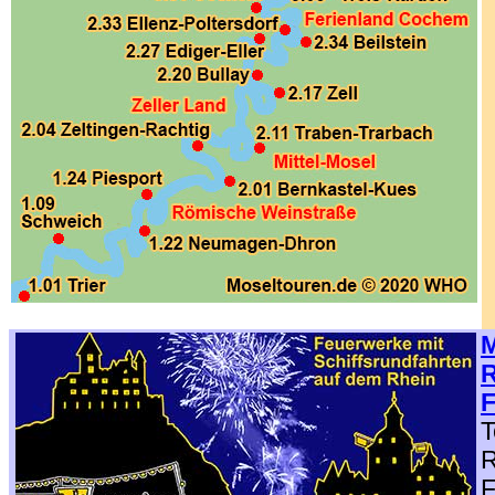
.
M
R
F
T
R
F