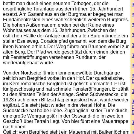
betritt man durch einen neueren Torbogen, der die
3
ursprüngliche Toranlage aus dem frühen 15. Jahrhundert
ersetzt. Am Gartenhaus an der Burgmauer begegnet man
3
Fundamentresten eines wahrscheinlich weiteren Burgtores.
Die hohen Außenmauern enden bei der Ruine eines
3
Wohnhauses aus dem 16. Jahrhundert. Zwischen der
3
östlichen Hälfte der Anlage und der alten Burg mündete ein
steiler Eselsweg, Coraidelpfad genannt, von dem die Burg
3
ihren Namen erhielt. Der Weg führte am Brunnen vorbei zur
alten Burg. Der Pfad wurde geschützt durch einen kleinen
3
mit Fensteröffnungen versehenen Rundturm, der
wiederaufgebaut wurde.
3
Von der Nordseite führten tonnengewölbte Durchgänge
3
seitlich am Bergfried vorbei in den Hof. Der quadratische,
E
im Kern romanische Bergfried ist gotisch ummantelt. Er ist
fünfgeschossig und hat schmale Fensteröffnungen. Er zählt
3
zu den ältesten Teilen der Anlage. Seine Südwestecke, die
1923 nach einem Blitzschlag eingestürzt war, wurde wieder
3
ergänzt. Sie steht jetzt wieder in dreiviertel Höhe. Die
D
Südostecke hat halbe Höhe. Zugänglich ist der Turm durch
eine große Wehrgangstür in der Ostwand, die im zweiten
Geschoß über Terrain liegt. Von hier führt eine Mauertreppe
3
nach oben.
Östlich vom Bergfried steht ein Mauerrest mit Balkenlöchern
3