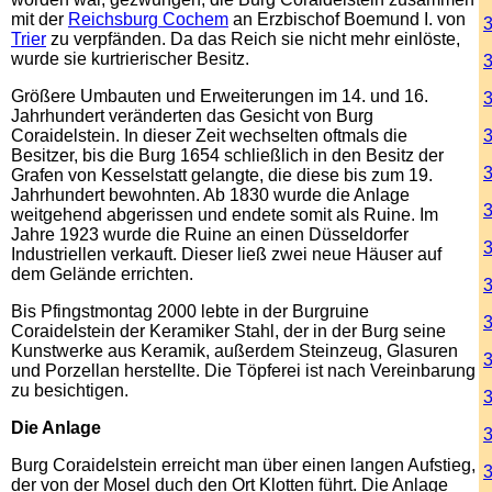
mit der
Reichsburg Cochem
an Erzbischof Boemund I. von
3
Trier
zu verpfänden. Da das Reich sie nicht mehr einlöste,
wurde sie kurtrierischer Besitz.
3
Größere Umbauten und Erweiterungen im 14. und 16.
3
Jahrhundert veränderten das Gesicht von Burg
Coraidelstein. In dieser Zeit wechselten oftmals die
Besitzer, bis die Burg 1654 schließlich in den Besitz der
3
Grafen von Kesselstatt gelangte, die diese bis zum 19.
Jahrhundert bewohnten. Ab 1830 wurde die Anlage
3
weitgehend abgerissen und endete somit als Ruine. Im
Jahre 1923 wurde die Ruine an einen Düsseldorfer
3
Industriellen verkauft. Dieser ließ zwei neue Häuser auf
dem Gelände errichten.
3
Bis Pfingstmontag 2000 lebte in der Burgruine
3
Coraidelstein der Keramiker Stahl, der in der Burg seine
Kunstwerke aus Keramik, außerdem Steinzeug, Glasuren
3
und Porzellan herstellte. Die Töpferei ist nach Vereinbarung
zu besichtigen.
Die Anlage
3
Burg Coraidelstein erreicht man über einen langen Aufstieg,
3
der von der Mosel duch den Ort Klotten führt. Die Anlage