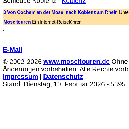
Schleuse Koblenz |
Koblenz
3 Von Cochem an der Mosel nach Koblenz am Rhein
Unte
Moseltouren
Ein Internet-Reiseführer
.
.
E-Mail
© 2002-2026
www.moseltouren.de
Ohne
Änderungen vorbehalten. Alle Rechte vorb
Impressum
|
Datenschutz
Stand:
Dienstag, 10. Februar 2026
- 5395