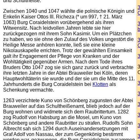
und Schultheiße.
3
Zwischen 1040 und 1047 wählte die polnische Königin und
Enkelin Kaiser Ottos III. Richeza (* um 997, † 21. März
1063) Burg Coraidelstein vorübergehend als ihren
3
Witwensitz. Nach leidvollen Jahren lebte sie hier
zurückgezogen mit ihrem Sohn Kasimir. Um ein Plätzchen
zu haben, wo sie ohne den Zulauf des Volkes ungestört die
3
Heilige Messe anhören konnte, ließ sie eine kleine
Nikolauskapelle errichten. Trotz der gewählten Einsamkeit
galt ihr Engagement der Pflege von Kranken und der
3
Wohltätigkeit gegenüber Armen. Nach dem Tode ihres
3
Bruders Otto 1047 zog sie sich ganz zurück und verbrachte
C
ihre letzten Jahre in der Abtei Brauweiler bei Köln, deren
Hauptwohltäterin sie wurde und der sie um die Mitte des 11.
Jahrhunderts die Burg Coraidelstein bei
Klotten
als
Schenkung vermachte.
3
1263 verzichtete Kuno von Schönberg zugunsten der Abtei
Brauweiler auf das Schultheißenamt, blieb jedoch auf der
Burg wohnen und widmete sich dem Raubrittertum. 1282
3
zog Rudolf von Habsburg an die Mosel, um Kuno von
Schönberg und andere Raubritter zu strafen. Rudolfs Sohn
3
Albrecht sah sich 1294 durch Auseinandersetzungen mit
Graf Adolf von Nassau, der zum Gegenkönig bestimmt
3
worden war, gezwungen, die Burg Coraidelstein zusammen