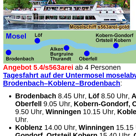
Angebot 5.4/
s563arei
ab 4 Personen
Tagesfahrt auf der Untermosel moselab
Brodenbach–Koblenz–Brodenbach
:
Brodenbach
8.45 Uhr,
Löf
8.50 Uhr,
A
Oberfell
9.05 Uhr,
Kobern-Gondorf, O
9.50 Uhr,
Winningen
10.15 Uhr,
Kobl
Uhr.
Koblenz
14.00 Uhr,
Winningen
15.15 
Gondorf, Ortsteil Kobern
15.40 Uhr,