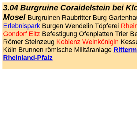
3.04 Burgruine Coraidelstein bei Kl
Mosel
Burgruinen Raubritter Burg Gartenha
Erlebnispark
Burgen Wendelin Töpferei
Rhei
Gondorf
Eltz
Befestigung Ofenplatten Trier B
Römer Steinzeug
Koblenz
Weinkönigin
Kesse
Köln Brunnen römische Militäranlage
Ritterm
Rheinland-Pfalz